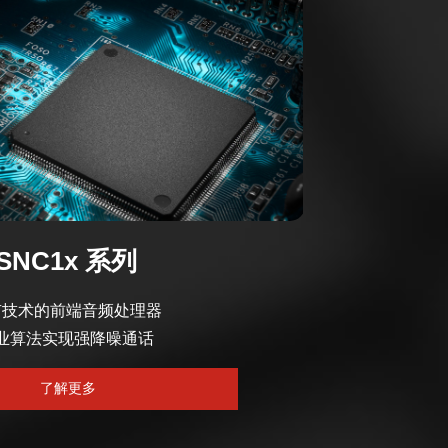
SNC1x 系列
有技术的前端音频处理器
业算法实现强降噪通话
了解更多