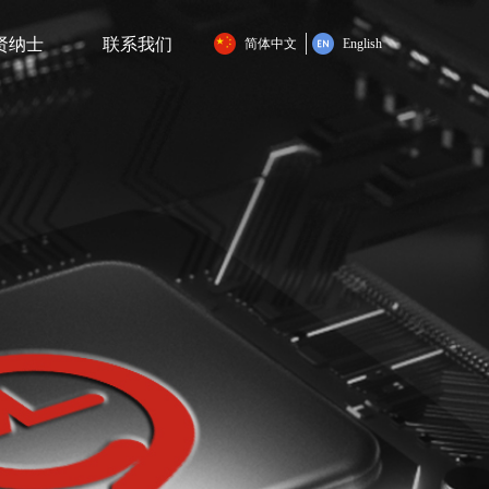
贤纳士
联系我们
简体中文
English