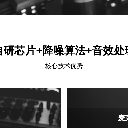
自研芯片+降噪算法+音效处
核心技术优势
麦