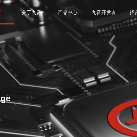
页
关于九音
产品中心
九音开发者
招
age